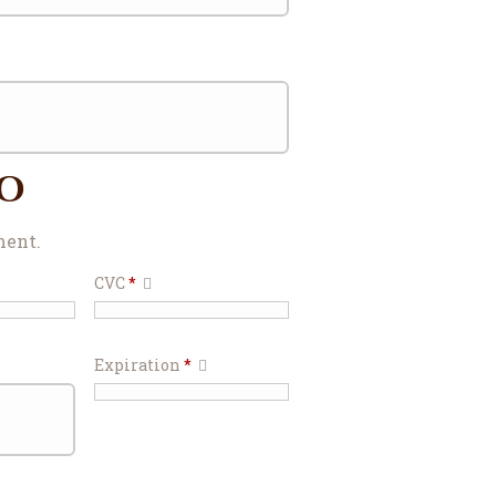
fo
ment.
CVC
*
Expiration
*