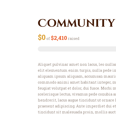
Community 
$0
$2,410
of
raised
Aliquet pulvinar amet non lacus, leo nulla
elit elementum enim turpis, nulla pede im
aliquam ipsum aliquam, accumsan mauris 
commodo animi amet habitant integer, mol
feugiat volutpat et dolor, dui fusce. Morbi 
scelerisque lectus, vivamus pede conubia 
hendrerit, lacus augue tincidunt ut ornare l
praesent adipiscing. Ante imperdiet dui et
tincidunt sit malesuada proin, mollis auct